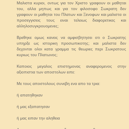
Μαλιστα κυριοι, οντως για τον Χριστο γραφουν οι μαθηται
του, αλλα μηπως και για τον φιλοσοφο Σωκρατη δεν
γραφουν οι μαθηται του Πλατων και Ξενοφων και μαλιστα οι
προσεγγισεις τους ειναι τελειως διαφορετικες και
αλληλοσυγκρουομενες;
Βρεθηκε ομως κανεις να αμφισβητησει οτι ο Σωκρατης
υπηρξε ως ιστορικη προσωπικοτης; και μαλιστα δεν
δεχονται ολοι κατα γραμμα τις θεωριες περι Σωκρατους
κυριως του Πλατωνος;
Καποιος μεγαλος επιστημονας αναφερομενος στην
αξιοπιστια των αποστολων ειπε:
Με τους αποστολους συνεβη ενα απο τα τρια:
ή απατηθηκαν
ή μας εξαπατησαν
ή μας ειπαν την αληθεια