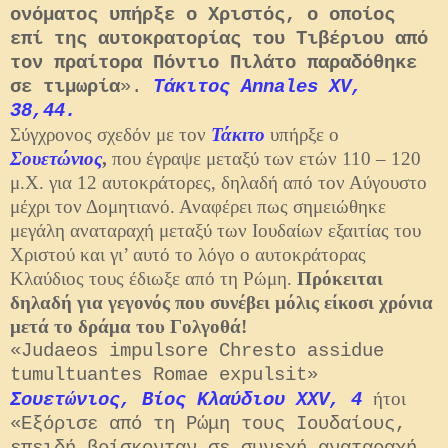
ονόματος υπήρξε ο Χριστός, ο οποίος
επί της αυτοκρατορίας του Τιβέριου από
τον πραίτορα Πόντιο Πιλάτο παραδόθηκε
σε τιμωρία
».
Τάκιτος Annales XV,
38,44.
Σύγχρονος σχεδόν με τον
Τάκιτο
υπήρξε ο
Σουετώνιος
,
που έγραψε μεταξύ των ετών 110 – 120
μ.Χ. για 12 αυτοκράτορες, δηλαδή από τον Αύγουστο
μέχρι τον Δομητιανό. Αναφέρει πως σημειώθηκε
μεγάλη αναταραχή μεταξύ των Ιουδαίων εξαιτίας του
Χριστού και γι’ αυτό το λόγο ο αυτοκράτορας
Κλαύδιος τους έδιωξε από τη Ρώμη.
Πρόκειται
δηλαδή για γεγονός που συνέβει μόλις είκοσι χρόνια
μετά το δράμα του Γολγοθά!
«Judaeos impulsore Chresto assidue
tumultuantes Romae expulsit»
ήτοι
Σουετώνιος, Βίος Κλαύδιου XXV, 4
«Εξόρισε από τη Ρώμη τους Ιουδαίους,