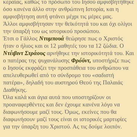
κεραίας, καθώς το πρόσωπο του Ιησού αμφισβητήθηκε
όσο κανένα άλλο στην ανθρώπινη Ιστορία, και η
αμφισβήτηση αυτή φτάνει μέχρι τις μέρες μας.
Άλλοι αμφισβήτησαν την θεϊκότητά του και όχι ολίγοι
την ύπαρξή του ως ιστορικού προσώπου.
Έτσι ο Γάλλος
Ντυμπουά
θεώρησε πως ο Χριστός
ήταν ο ήλιος και οι 12 μαθητές του τα 12 ζώδια. Ο
Ντέιβιντ Στράους
αρνήθηκε την ιστορικότητά του. Και
ο πατέρας της ψυχανάλυσης
Φρόϋντ,
υποστήριζε πως
ο Ιησούς εκφράζει την προσπάθεια του ανθρώπου να
απελευθερωθεί από το σύνδρομο του «σαδιστή
πατέρα», δηλαδή του αυστηρού Θεού της Παλαιάς
Διαθήκης.
Όλα καλά και άγια αυτά που υποστηρίζουν οι
προαναφερθέντες και δεν έχουμε κανένα λόγο να
διαφωνήσουμε μαζί τους. Όμως, εκείνες που θα
διαφωνήσουν μαζί τους είναι οι ιστορικές μαρτυρίες
για την ύπαρξη του Χριστού. Ας τις δούμε λοιπόν.