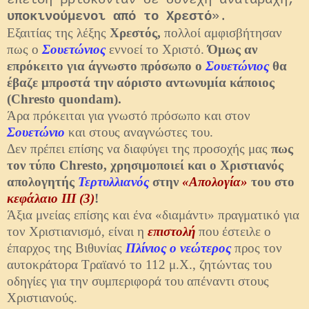
επειδή βρίσκονταν σε συνεχή αναταραχή,
υποκινούμενοι από το Χρεστό
».
Εξαιτίας της λέξης
Χρεστός,
πολλοί αμφισβήτησαν
πως ο
Σουετώνιος
εννοεί το Χριστό.
Όμως αν
επρόκειτο για άγνωστο πρόσωπο ο
Σουετώνιος
θα
έβαζε μπροστά την αόριστο αντωνυμία κάποιος
(Chresto quondam).
Άρα πρόκειται για γνωστό πρόσωπο και στον
Σουετώνιο
και στους αναγνώστες του.
Δεν πρέπει επίσης να διαφύγει της προσοχής μας
πως
τον τύπο Chresto, χρησιμοποιεί και ο Χριστιανός
απολογητής
Τερτυλλιανός
στην
«Απολογία»
του στο
κεφάλαιο III (3)
!
Άξια μνείας επίσης και ένα «διαμάντι» πραγματικό για
τον Χριστιανισμό, είναι η
επιστολή
που έστειλε ο
έπαρχος της Βιθυνίας
Πλίνιος ο νεώτερος
προς τον
αυτοκράτορα Τραϊανό το 112 μ.Χ., ζητώντας του
οδηγίες για την συμπεριφορά του απέναντι στους
Χριστιανούς.