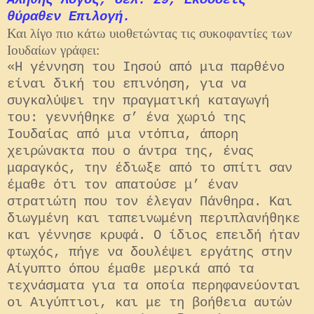
Αληθής Λόγος, σελ. 29, Εκδόσεις
θύραθεν Επιλογή.
Και λίγο πιο κάτω υιοθετώντας τις συκοφαντίες των
Ιουδαίων γράφει:
«Η γέννηση του Ιησού από μια παρθένο
είναι δική του επινόηση, για να
συγκαλύψει την πραγματική καταγωγή
του: γεννήθηκε σ’ ένα χωριό της
Ιουδαίας από μια ντόπια, άπορη
χειρώνακτα που ο άντρα της, ένας
μαραγκός, την έδιωξε από το σπίτι σαν
έμαθε ότι τον απατούσε μ’ έναν
στρατιώτη που τον έλεγαν Πάνθηρα. Και
διωγμένη και ταπεινωμένη περιπλανήθηκε
και γέννησε κρυφά. Ο ίδιος επειδή ήταν
φτωχός, πήγε να δουλέψει εργάτης στην
Αίγυπτο όπου έμαθε μερικά από τα
τεχνάσματα για τα οποία περηφανεύονται
οι Αιγύπτιοι, και με τη βοήθεια αυτών