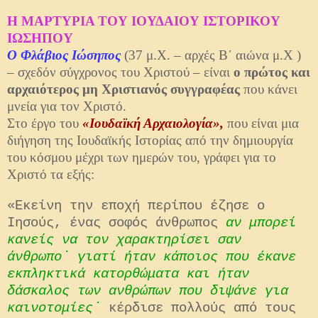
Η ΜΑΡΤΥΡΙΑ ΤΟΥ ΙΟΥΔΑΙΟΥ ΙΣΤΟΡΙΚΟΥ
ΙΩΣΗΠΟΥ
Ο Φλάβιος Ιώσηπος
(37 μ.Χ. – αρχές Β΄ αιώνα μ.Χ )
– σχεδόν σύγχρονος του Χριστού – είναι
ο πρώτος και
αρχαιότερος μη Χριστιανός συγγραφέας
που κάνει
μνεία για τον Χριστό.
Στο έργο του
«Ιουδαϊκή Αρχαιολογία»,
που είναι μια
διήγηση της Ιουδαϊκής Ιστορίας από την δημιουργία
του κόσμου μέχρι των ημερών του, γράφει για το
Χριστό τα εξής:
«Εκείνη την εποχή περίπου έζησε ο
Ιησούς, ένας σοφός άνθρωπος
αν μπορεί
κανείς να τον χαρακτηρίσει σαν
άνθρωπο˙ γιατί ήταν κάποιος που έκανε
εκπληκτικά κατορθώματα και ήταν
δάσκαλος των ανθρώπων που διψάνε για
καινοτομίες˙
κέρδισε πολλούς από τους