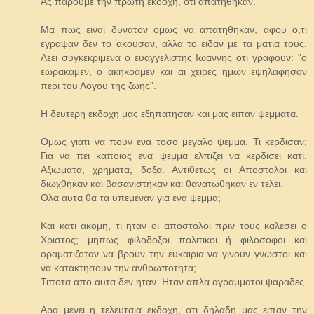
Ας παρουμε την πρωτη εκδοχη, οτι απατηθηκαν.
Μα πως ειναι δυνατον ομως να απατηθηκαν, αφου ο,τι
εγραψαν δεν το ακουσαν, αλλα το ειδαν με τα ματια τους.
Λεει συγκεκριμενα ο ευαγγελιστης Ιωαννης οτι γραφουν: "ο
εωρακαμεν, ο ακηκοαμεν και αι χειρες ημων εψηλαφησαν
περι του Λογου της ζωης".
Η δευτερη εκδοχη μας εξηπατησαν και μας ειπαν ψεμματα.
Ομως γιατι να πουν ενα τοσο μεγαλο ψεμμα. Τι κερδισαν;
Για να πει καποιος ενα ψεμμα ελπιζει να κερδισει κατι.
Αξιωματα, χρηματα, δοξα. Αντιθετως οι Αποστολοι και
διωχθηκαν και βασανιστηκαν και θανατωθηκαν εν τελει.
Ολα αυτα θα τα υπεμεναν για ενα ψεμμα;
Και κατι ακομη, τι ηταν οι αποστολοι πριν τους καλεσει ο
Χριστος; μηπως φιλοδοξοι πολιτικοι ή φιλοσοφοι και
οραματιζοταν να βρουν την ευκαιρια να γινουν γνωστοι και
να κατακτησουν την ανθρωποτητα;
Τιποτα απο αυτα δεν ηταν. Ηταν απλα αγραμματοι ψαραδες.
Αρα μενει η τελευταια εκδοχη, οτι δηλαδη μας ειπαν την