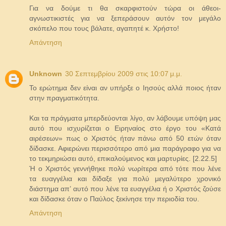
Για να δούμε τι θα σκαρφιστούν τώρα οι άθεοι-
αγνωστικιστές για να ξεπεράσουν αυτόν τον μεγάλο
σκόπελο που τους βάλατε, αγαπητέ κ. Χρήστο!
Απάντηση
Unknown
30 Σεπτεμβρίου 2009 στις 10:07 μ.μ.
Το ερώτημα δεν είναι αν υπήρξε ο Ιησούς αλλά ποιος ήταν
στην πραγματικότητα.
Και τα πράγματα μπερδεύονται λίγο, αν λάβουμε υπόψη μας
αυτό που ισχυρίζεται ο Ειρηναίος στο έργο του «Κατά
αιρέσεων» πως ο Χριστός ήταν πάνω από 50 ετών όταν
δίδασκε. Αφιερώνει περισσότερο από μια παράγραφο για να
το τεκμηριώσει αυτό, επικαλούμενος και μαρτυρίες. [2.22.5]
Ή ο Χριστός γεννήθηκε πολύ νωρίτερα από τότε που λένε
τα ευαγγέλια και δίδαξε για πολύ μεγαλύτερο χρονικό
διάστημα απ’ αυτό που λένε τα ευαγγέλια ή ο Χριστός ζούσε
και δίδασκε όταν ο Παύλος ξεκίνησε την περιοδία του.
Απάντηση