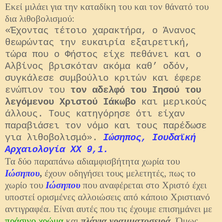
Εκεί μιλάει για την καταδίκη του και τον θάνατό του
δια λιθοβολισμού:
«Έχοντας τέτοιο χαρακτήρα, ο Άνανος
θεωρώντας την ευκαιρία εξαιρετική,
τώρα που ο Φήστος είχε πεθάνει και ο
Αλβίνος βρισκόταν ακόμα καθ’ οδόν,
συγκάλεσε συμβούλιο κριτών και έφερε
ενώπιον του
τον αδελφό του Ιησού του
λεγόμενου Χριστού Ιάκωβο
και μερικούς
άλλους. Τους κατηγόρησε ότι είχαν
παραβιάσει τον νόμο και τους παρέδωσε
για λιθοβολισμό».
Ιώσηπος, Ιουδαϊκή
Αρχαιολογία XX 9,1.
Τα δύο παραπάνω αδιαμφισβήτητα χωρία του
Ιώσηπου
,
έχουν οδηγήσει τους μελετητές, πως το
χωρίο του
Ιώσηπου
που αναφέρεται στο Χριστό έχει
υποστεί ορισμένες αλλοιώσεις από κάποιο Χριστιανό
αντιγραφέα. Είναι αυτές που τις έχουμε επισημάνει με
πράσινο χρώμα
και
πλάγια γραμματοσειρά.
Όμως