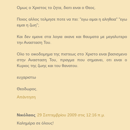
Ομως ο Χριστος το ζητα, διοτι ειναι ο Θεος.
Ποιος αλλος τολμησε ποτε να πει: "εγω ειμαι η αληθεια" "εγω
ειμαι η ζωη";
Και δεν εμεινε στα λογια εκανε και θαυματα με μεγαλυτερο
την Ανασταση Του.
Ολο το οικοδομημα της πιστεως στο Χριστο ειναι βασισμενο
στην Ανασταση Του, πραγμα που σημαινει, οτι ειναι ο
Κυριος της ζωης και του θανατου.
ευχαριστω
Θεοδωρος.
Απάντηση
Νικόλαος
29 Σεπτεμβρίου 2009 στις 12:16 π.μ.
Καλημέρα σε όλους!