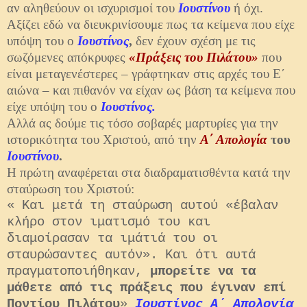
αν αληθεύουν οι ισχυρισμοί του
Ιουστίνου
ή όχι.
Αξίζει εδώ να διευκρινίσουμε πως τα κείμενα που είχε
υπόψη του ο
Ιουστίνος
,
δεν έχουν σχέση με τις
σωζόμενες απόκρυφες
«Πράξεις του Πιλάτου»
που
είναι μεταγενέστερες – γράφτηκαν στις αρχές του Ε΄
αιώνα – και πιθανόν να είχαν ως βάση τα κείμενα που
είχε υπόψη του ο
Ιουστίνος.
Αλλά ας δούμε τις τόσο σοβαρές μαρτυρίες για την
ιστορικότητα του Χριστού, από την
Α΄ Απολογία
του
Ιουστίνου
.
Η πρώτη αναφέρεται στα διαδραματισθέντα κατά την
σταύρωση του Χριστού:
« Και μετά τη σταύρωση αυτού «έβαλαν
κλήρο στον ιματισμό του και
διαμοίρασαν τα ιμάτιά του οι
σταυρώσαντες αυτόν». Και ότι αυτά
πραγματοποιήθηκαν,
μπορείτε να τα
μάθετε από τις πράξεις που έγιναν επί
Ποντίου Πιλάτου
»
Ιουστίνος Α΄ Απολογία