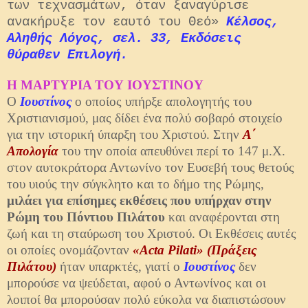
των τεχνασμάτων, όταν ξαναγύρισε
ανακήρυξε τον εαυτό του Θεό»
Κέλσος,
Αληθής Λόγος, σελ. 33, Εκδόσεις
θύραθεν Επιλογή.
Η ΜΑΡΤΥΡΙΑ ΤΟΥ ΙΟΥΣΤΙΝΟΥ
Ο
Ιουστίνος
ο οποίος υπήρξε απολογητής του
Χριστιανισμού, μας δίδει ένα πολύ σοβαρό στοιχείο
για την ιστορική ύπαρξη του Χριστού. Στην
Α΄
Απολογία
του την οποία απευθύνει περί το 147 μ.Χ.
στον αυτοκράτορα Αντωνίνο τον Ευσεβή τους θετούς
του υιούς την σύγκλητο και το δήμο της Ρώμης,
μιλάει για επίσημες εκθέσεις που υπήρχαν στην
Ρώμη του Πόντιου Πιλάτου
και αναφέρονται στη
ζωή και τη σταύρωση του Χριστού.
Οι Εκθέσεις αυτές
οι οποίες ονομάζονταν
«Acta Pilati» (Πράξεις
Πιλάτου)
ήταν υπαρκτές, γιατί ο
Ιουστίνος
δεν
μπορούσε να ψεύδεται, αφού ο Αντωνίνος και οι
λοιποί θα μπορούσαν πολύ εύκολα να διαπιστώσουν