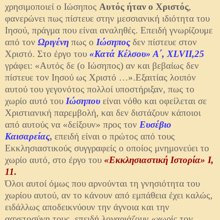
χρησιμοποιεί ο Ιώσηπος
Αυτός ήταν ο Χριστός
,
φανερώνει πως πίστευε στην μεσσιανική ιδιότητα του
Ιησού, πράγμα που είναι αναληθές. Επειδή γνωρίζουμε
από τον
Ωριγένη
πως ο
Ιώσηπος
δεν πίστευε στον
Χριστό. Στο έργο του
«Κατά Κέλσου» Α΄, XLVII,25
γράφει:
«Αυτός δε (ο Ιώσηπος) αν και βεβαίως δεν
πίστευε τον Ιησού ως Χριστό …».
Εξαιτίας λοιπόν
αυτού του γεγονότος πολλοί υποστήριξαν, πως το
χωρίο αυτό του
Ιώσηπου
είναι νόθο και οφείλεται σε
Χριστιανική παρεμβολή, και δεν διστάζουν κάποιοι
από αυτούς να «δείξουν» προς τον
Ευσέβιο
Καισαρείας
,
επειδή είναι ο πρώτος από τους
Εκκλησιαστικούς συγγραφείς ο οποίος μνημονεύει το
χωρίο αυτό, στο έργο του
«Εκκλησιαστική Ιστορία» I,
11.
Όλοι αυτοί όμως που αρνούνται τη γνησιότητα του
χωρίου αυτού, αν το κάνουν από εμπάθεια έχει καλώς,
ειδάλλως αποδεικνύουν την άγνοια και την
ασχετοσύνη τους, επειδή λογαριάζουν «χωρίς τον