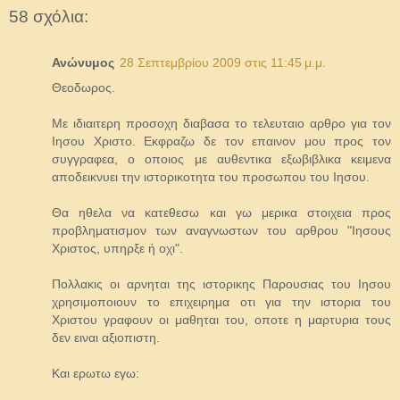
58 σχόλια:
Ανώνυμος
28 Σεπτεμβρίου 2009 στις 11:45 μ.μ.
Θεοδωρος.
Με ιδιαιτερη προσοχη διαβασα το τελευταιο αρθρο για τον
Ιησου Χριστο. Εκφραζω δε τον επαινον μου προς τον
συγγραφεα, ο οποιος με αυθεντικα εξωβιβλικα κειμενα
αποδεικνυει την ιστορικοτητα του προσωπου του Ιησου.
Θα ηθελα να κατεθεσω και γω μερικα στοιχεια προς
προβληματισμον των αναγνωστων του αρθρου "Ιησους
Χριστος, υπηρξε ή οχι".
Πολλακις οι αρνηται της ιστορικης Παρουσιας του Ιησου
χρησιμοποιουν το επιχειρημα οτι για την ιστορια του
Χριστου γραφουν οι μαθηται του, οποτε η μαρτυρια τους
δεν ειναι αξιοπιστη.
Και ερωτω εγω: