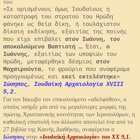
του:
«Σε ορισμένους όμως Ιουδαίους η
καταστροφή του στρατού του Ηρώδη
φάνηκε ως θεία δίκη, ή τουλάχιστον
δίκαιη εκδίκηση, εξαιτίας της ποινής
που είχε επιβάλει
στον Ιωάννη, τον
αποκαλούμενο Βαπτιστή …
Έτσι,
ο
Ιωάννης
, εξαιτίας των υποψιών του
Ηρώδη, μεταφέρθηκε δέσμιος
στον
Μαχαιρούντα
, το φρούριο που αναφέραμε
προηγουμένως και
εκεί εκτελέστηκε
»
Ιώσηπος, Ιουδαϊκή Αρχαιολογία XVIII
5,2.
Για τον Ιάκωβο τον επικαλούμενο «αδελφόθεο», ο
οποίος υπήρξε μία από τις μεγαλύτερες μορφές της
πρώτης Χριστιανικής κοινότητας των Ιεροσολύμων, η
καθολική επιστολή του άλλωστε αποτελεί ένα από τα
27 βιβλία της Καινής Διαθήκης, αναφέρεται ο
Ιώσηπος
στην
«Ιουδαϊκή Αρχαιολογία» του XX 9,1.