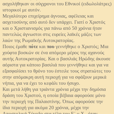
ασχολήθηκαν οι σύγχρονοι του Εθνικοί (ειδωλολάτρες)
ιστορικοί με αυτόν.
Μεγαλύτερο επιχείρημα άγνοιας, αφέλειας και
ασχετοσύνης από αυτό δεν υπάρχει. Γιατί ο Χριστός
και ο Χριστιανισμός για πάνω από 50 χρόνια ήταν
παντελώς άγνωστοι στις ευρείες λαϊκές μάζες των
λαών της Ρωμαϊκής Αυτοκρατορίας.
Ποιος έμαθε
πότε
και
που
γεννήθηκε ο Χριστός; Μια
χούφτα βοσκών σε ένα απόμερο μέρος της αχανούς
αυτής Αυτοκρατορίας. Και ο βασιλιάς Ηρώδης άκουσε
αόριστα για κάποιο βασιλιά που γεννήθηκε και για να
εξασφαλίσει το θρόνο του έστειλε τους στρατιώτες του
στην απόμακρη αυτή περιοχή για να σφάξουν μερικά
νήπια, για να έχει το κεφάλι του ήσυχο.
Και μετά λήθη για τριάντα χρόνια μέχρι την δημόσια
δράση του Χριστού, η οποία βέβαια αφορούσε μόνο
την περιοχή της Παλαιστίνης. Όπως αφορούσε την
ίδια περιοχή για ακόμα 20 χρόνια, μέχρι την
Αποστολική Σύνοδο στα τέλη του Ε΄ μ.Χ., όταν