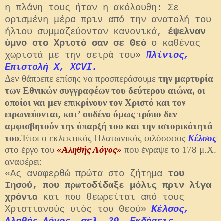
η πλάνη τους ήταν η ακόλουθη: Σε
ορισμένη μέρα πριν από την ανατολή του
ήλιου συμμαζεύονταν κανονικά,
έψελναν
ύμνο στο Χριστό σαν σε Θεό
ο καθένας
χωριστά με την σειρά του»
Πλίνιος,
Επιστολή X, XCVI.
Δεν θάπρεπε επίσης να προσπεράσουμε
την μαρτυρία
των Εθνικών συγγραφέων του δεύτερου αιώνα, οι
οποίοι ναι μεν επικρίνουν τον Χριστό και τον
ειρωνεύονται, κατ’ ουδένα όμως τρόπο δεν
αμφισβητούν την ύπαρξή του και την ιστορικότητά
του.
Έτσι ο εκλεκτικός Πλατωνικός φιλόσοφος
Κέλσος
στο έργο του
«Αληθής Λόγος»
που έγραψε το 178 μ.Χ.
αναφέρει:
«Ας αναφερθώ πρώτα στο ζήτημα
του
Ιησού, που πρωτοδίδαξε μόλις πριν λίγα
χρόνια
και που θεωρείται από τους
Χριστιανούς υιός του Θεού»
Κέλσος,