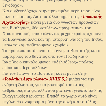
ξενοδόχο».
Και ο «ξενοδόχος» στην προκειμένη περίπτωση είναι
πάλι ο Ιώσηπος. Διότι σε άλλα σημεία της
«Ιουδαϊκής
Αρχαιολογίας»
κάνει μνεία δύο γνωστών προσώπων
της Εκκλησίας, δύο «στύλων» πραγματικών του
Χριστιανισμού, επικυρώνοντας μέχρι κεραίας όχι μόνο
τα Ευαγγέλια αλλά και την ιστορική ύπαρξη του Ιησού,
μέσω του αμφισβητούμενου χωρίου.
Τα πρόσωπα αυτά είναι ο Ιωάννης ο Βαπτιστής και ο
μαρτυρικός του θάνατος από τον Ηρώδη και ο
Ιάκωβος ο επικαλούμενος «αδελφόθεος» πρώτος
επίσκοπος Ιεροσολύμων.
Για τον Ιωάννη το Βαπτιστή κάνει μνεία στην
«Ιουδαϊκή Αρχαιολογία»
XVIII 5,2
μιλάει για την
ενάρετη ζωή του, για το βάπτισμά του στους
ανθρώπους και για άλλα που μας είναι γνωστά από τις
Ευαγγελικές περικοπές. Επειδή το χωρίο αυτό είναι
μεγάλο θα αναφέρομαι μόνο την αρχή και το τέλος