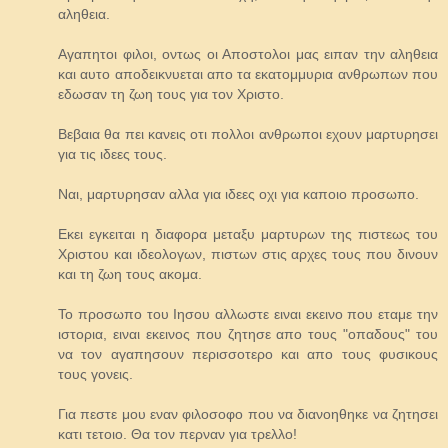
αληθεια.
Αγαπητοι φιλοι, οντως οι Αποστολοι μας ειπαν την αληθεια
και αυτο αποδεικνυεται απο τα εκατομμυρια ανθρωπων που
εδωσαν τη ζωη τους για τον Χριστο.
Βεβαια θα πει κανεις οτι πολλοι ανθρωποι εχουν μαρτυρησει
για τις ιδεες τους.
Ναι, μαρτυρησαν αλλα για ιδεες οχι για καποιο προσωπο.
Εκει εγκειται η διαφορα μεταξυ μαρτυρων της πιστεως του
Χριστου και ιδεολογων, πιστων στις αρχες τους που δινουν
και τη ζωη τους ακομα.
Το προσωπο του Ιησου αλλωστε ειναι εκεινο που εταμε την
ιστορια, ειναι εκεινος που ζητησε απο τους "οπαδους" του
να τον αγαπησουν περισσοτερο και απο τους φυσικους
τους γονεις.
Για πεστε μου εναν φιλοσοφο που να διανοηθηκε να ζητησει
κατι τετοιο. Θα τον περναν για τρελλο!