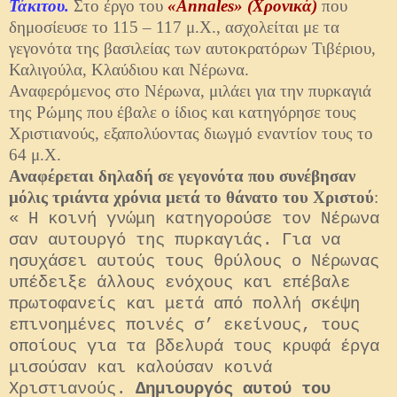
Τάκιτου.
Στο έργο του
«Annales» (Χρονικά)
που
δημοσίευσε το 115 – 117 μ.Χ., ασχολείται με τα
γεγονότα της βασιλείας των αυτοκρατόρων Τιβέριου,
Καλιγούλα, Κλαύδιου και Νέρωνα.
Αναφερόμενος στο Νέρωνα, μιλάει για την πυρκαγιά
της Ρώμης που έβαλε ο ίδιος και κατηγόρησε τους
Χριστιανούς, εξαπολύοντας διωγμό εναντίον τους το
64 μ.Χ.
Αναφέρεται δηλαδή σε γεγονότα που συνέβησαν
μόλις τριάντα χρόνια μετά το θάνατο του Χριστού
:
« Η κοινή γνώμη κατηγορούσε τον Νέρωνα
σαν αυτουργό της πυρκαγιάς. Για να
ησυχάσει αυτούς τους θρύλους ο Νέρωνας
υπέδειξε άλλους ενόχους και επέβαλε
πρωτοφανείς και μετά από πολλή σκέψη
επινοημένες ποινές σ’ εκείνους, τους
οποίους για τα βδελυρά τους κρυφά έργα
μισούσαν και καλούσαν κοινά
Χριστιανούς.
Δημιουργός αυτού του