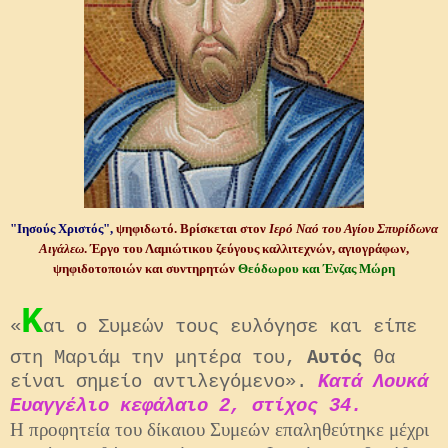
"Ιησούς Χριστός",
ψηφιδωτό. Βρίσκεται στον
Ιερό Ναό του Αγίου Σπυρίδωνα
Αιγάλεω
. Έργο του Λαμιώτικου ζεύγους καλλιτεχνών, αγιογράφων,
ψηφιδοτοποιών και συντηρητών
Θεόδωρου και Ένζας Μώρη
Κ
«
αι ο Συμεών τους ευλόγησε και είπε
στη Μαριάμ την μητέρα του,
Αυτός
θα
είναι σημείο αντιλεγόμενο».
Κατά Λουκά
Ευαγγέλιο κεφάλαιο 2, στίχος 34.
Η προφητεία του δίκαιου Συμεών επαληθεύτηκε μέχρι