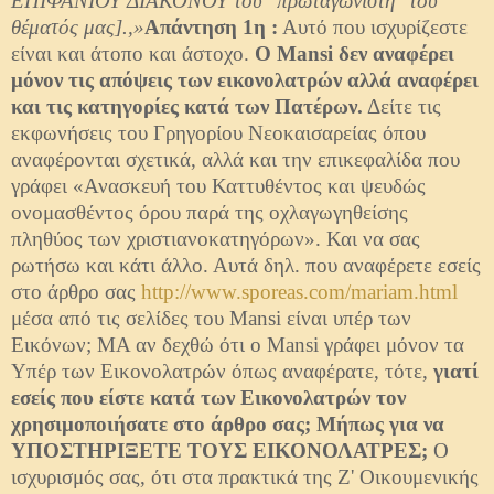
ΕΠΙΦΑΝΙΟΥ ΔΙΑΚΟΝΟΥ του "πρωταγωνιστή" του
θέματός μας].,»
Απάντηση 1η :
Αυτό που ισχυρίζεστε
είναι και άτοπο και άστοχο.
O Mansi δεν αναφέρει
μόνον τις απόψεις των εικονολατρών αλλά αναφέρει
και τις κατηγορίες κατά των Πατέρων.
Δείτε τις
εκφωνήσεις του Γρηγορίου Νεοκαισαρείας όπου
αναφέρονται σχετικά, αλλά και την επικεφαλίδα που
γράφει «Ανασκευή του Καττυθέντος και ψευδώς
ονομασθέντος όρου παρά της οχλαγωγηθείσης
πληθύος των χριστιανοκατηγόρων». Και να σας
ρωτήσω και κάτι άλλο. Αυτά δηλ. που αναφέρετε εσείς
στο άρθρο σας
http://www.sporeas.com/mariam.html
μέσα από τις σελίδες του Mansi είναι υπέρ των
Εικόνων; ΜΑ αν δεχθώ ότι ο Mansi γράφει μόνον τα
Υπέρ των Εικονολατρών όπως αναφέρατε, τότε,
γιατί
εσείς που είστε κατά των Εικονολατρών τον
χρησιμοποιήσατε στο άρθρο σας; Μήπως για να
ΥΠΟΣΤΗΡΙΞΕΤΕ ΤΟΥΣ ΕΙΚΟΝΟΛΑΤΡΕΣ;
O
ισχυρισμός σας, ότι στα πρακτικά της Ζ' Οικουμενικής