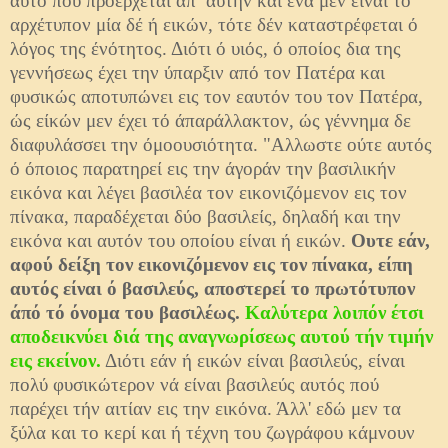
αυτό πού προέρχεται απ’ αυτήν και ένα μεν είναι τό
αρχέτυπον μία δέ ή εικών, τότε δέν καταστρέφεται ό
λόγος της ένότητος. Διότι ό υιός, ό οποίος δια της
γεννήσεως έχει την ύπαρξιν από τον Πατέρα και
φυσικώς αποτυπώνει εις τον εαυτόν του τον Πατέρα,
ώς είκών μεν έχει τό άπαράλλακτον, ώς γέννημα δε
διαφυλάσσει την όμοουσιότητα. "Αλλωστε ούτε αυτός
ό όποιος παρατηρεί εις την άγοράν την βασιλικήν
εικόνα και λέγει βασιλέα τον εικονιζόμενον εις τον
πίνακα, παραδέχεται δύο βασιλείς, δηλαδή και την
εικόνα και αυτόν του οποίου είναι ή εικών.
Ουτε εάν,
αφού δείξη τον εικονιζόμενον εις τον πί­νακα, είπη
αυτός είναι ό βασιλεύς, αποστερεί το πρωτότυπον
άπό τό όνομα του βασιλέως.
Καλύτερα λοιπόν έτσι
αποδεικνύ­ει διά της αναγνωρίσεως αυτού τήν τιμήν
εις εκείνον.
Διότι εάν ή εικών είναι βασιλεύς, είναι
πολύ φυσικώτερον νά είναι βασιλεύς αυτός πού
παρέχει τήν αιτίαν εις την εικόνα. Άλλ' εδώ μεν τα
ξύλα και το κερί και ή τέχνη του ζωγράφου κά­μνουν