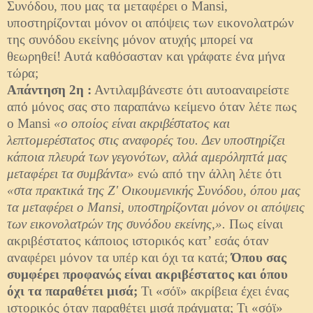
Συνόδου, που μας τα μεταφέρει ο Mansi,
υποστηρίζονται μόνον οι απόψεις των εικονολατρών
της συνόδου εκείνης μόνον ατυχής μπορεί να
θεωρηθεί! Αυτά καθόσασταν και γράφατε ένα μήνα
τώρα;
Απάντηση 2η :
Αντιλαμβάνεστε ότι αυτοαναιρείστε
από μόνος σας στο παραπάνω κείμενo όταν λέτε πως
ο Mansi
«ο οποίος είναι ακριβέστατος και
λεπτομερέστατος στις αναφορές του. Δεν υποστηρίζει
κάποια πλευρά των γεγονότων, αλλά αμερόληπτά μας
μεταφέρει τα συμβάντα»
ενώ από την άλλη λέτε ότι
«στα πρακτικά της Ζ' Οικουμενικής Συνόδου, όπου μας
τα μεταφέρει ο Mansi, υποστηρίζονται μόνον οι απόψεις
των εικονολατρών της συνόδου εκείνης,».
Πως είναι
ακριβέστατος κάποιος ιστορικός κατ’ εσάς όταν
αναφέρει μόνον τα υπέρ και όχι τα κατά;
Όπου σας
συμφέρει προφανώς είναι ακριβέστατος και όπου
όχι τα παραθέτει μισά;
Τι «σόϊ» ακρίβεια έχει ένας
ιστορικός όταν παραθέτει μισά πράγματα; Τι «σόϊ»