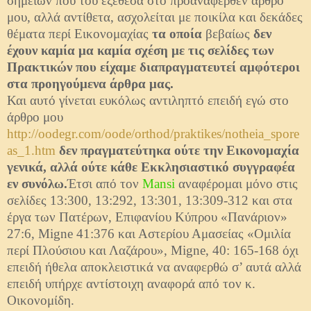
σημείων που του εξέθεσα στο προαναφερθέν άρθρο
μου, αλλά αντίθετα, ασχολείται με ποικίλα και δεκάδες
θέματα περί Εικονομαχίας
τα οποία
βεβαίως
δεν
έχουν καμία μα καμία σχέση με τις σελίδες των
Πρακτικών που είχαμε διαπραγματευτεί αμφότεροι
στα προηγούμενα άρθρα μας.
Και αυτό γίνεται ευκόλως αντιληπτό επειδή εγώ στο
άρθρο μου
http://oodegr.com/oode/orthod/praktikes/notheia_spore
as_1.htm
δεν πραγματεύτηκα ούτε την Εικονομαχία
γενικά, αλλά ούτε κάθε Εκκλησιαστικό συγγραφέα
εν συνόλω.
Έτσι από τον
Mansi
αναφέρομαι μόνο στις
σελίδες 13:300, 13:292, 13:301, 13:309-312 και στα
έργα των Πατέρων, Επιφανίου Κύπρου «Πανάριον»
27:6, Migne 41:376 και Αστερίου Αμασείας «Ομιλία
περί Πλούσιου και Λαζάρου», Migne, 40: 165-168 όχι
επειδή ήθελα αποκλειστικά να αναφερθώ σ’ αυτά αλλά
επειδή υπήρχε αντίστοιχη αναφορά από τον κ.
Οικονομίδη.