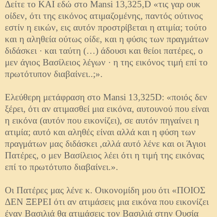
Δείτε το ΚΑΙ εδώ στο Mansi 13,325,D «τις γαρ ουκ
οίδεν, ότι της εικόνος ατιμαζομένης, παντός ούτινος
εστίν η εικών, εις αυτόν προστρίβεται η ατιμία; τούτο
και η αληθεία ούτως οίδε, και η φύσις των πραγμάτων
διδάσκει · και ταύτη (…) άδουσι και θείοι πατέρες, ο
μεν άγιος Βασίλειος λέγων · η της εικόνος τιμή επί το
πρωτότυπον διαβαίνει..;».
Ελεύθερη μετάφραση στο Μansi 13,325D: «ποιός δεν
ξέρει, ότι αν ατιμασθεί μια εικόνα, αυτουνού που είναι
η εικόνα (αυτόν που εικονίζει), σε αυτόν πηγαίνει η
ατιμία; αυτό και αληθές είναι αλλά και η φύση των
πραγμάτων μας διδάσκει ,αλλά αυτό λένε και οι Άγιοι
Πατέρες, ο μεν Βασίλειος λέει ότι η τιμή της εικόνας
επί το πρωτότυπο διαβαίνει.».
Οι Πατέρες μας λένε κ. Οικονομίδη μου ότι «ΠΟΙΟΣ
ΔΕΝ ΞΕΡΕΙ ότι αν ατιμάσεις μια εικόνα που εικονίζει
έναν Βασιλιά θα ατιμάσεις τον Βασιλιά στην Ουσία