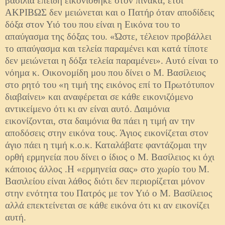
βασιλιά επειδή εικονίσθηκε στον πίνακα, έτσι
ΑΚΡΙΒΩΣ δεν μειώνεται και ο Πατήρ όταν αποδίδεις
δόξα στον Υιό του που είναι η Εικόνα του το
απαύγασμα της δόξας του. «Ώστε, τέλειον προβάλλει
το απαύγασμα και τελεία παραμένει και κατά τίποτε
δεν μειώνεται η δόξα τελεία παραμένει». Αυτό είναι το
νόημα κ. Οικονομίδη μου που δίνει ο Μ. Βασίλειος
στο ρητό του «η τιμή της εικόνος επί το Πρωτότυπον
διαβαίνει» και αναφέρεται σε κάθε εικονιζόμενο
αντικείμενο ότι κι αν είναι αυτό. Δαιμόνια
εικονίζονται, στα δαιμόνια θα πάει η τιμή αν την
αποδόσεις στην εικόνα τους. Άγιος εικονίζεται στον
άγιο πάει η τιμή κ.ο.κ. Καταλάβατε φαντάζομαι την
ορθή ερμηνεία που δίνει ο ίδιος ο Μ. Βασίλειος κι όχι
κάποιος άλλος .Η «ερμηνεία σας» στο χωρίο του Μ.
Βασιλείου είναι λάθος διότι δεν περιορίζεται μόνον
στην ενότητα του Πατρός με τον Υιό ο Μ. Βασίλειος
αλλά επεκτείνεται σε κάθε εικόνα ότι κι αν εικονίζει
αυτή.