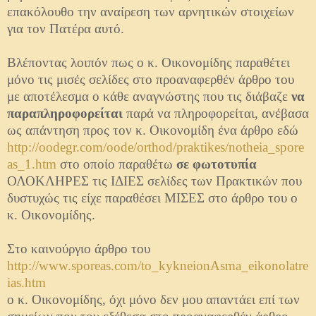
επακόλουθο την αναίρεση των αρνητικών στοιχείων
για τον Πατέρα αυτό.
Βλέποντας λοιπόν πως ο κ. Οικονομίδης παραθέτει
μόνο τις μισές σελίδες στο προαναφερθέν άρθρο του
με αποτέλεσμα ο κάθε αναγνώστης που τις διάβαζε
να
παραπληροφορείται
παρά να πληροφορείται, ανέβασα
ως απάντηση προς τον κ. Οικονομίδη ένα άρθρο εδώ
http://oodegr.com/oode/orthod/praktikes/notheia_spore
as_1.htm
στο οποίο παραθέτω
σε φωτοτυπία
ΟΛΟΚΛΗΡΕΣ τις ΙΔΙΕΣ σελίδες των Πρακτικών που
δυστυχώς τις είχε παραθέσει ΜΙΣΕΣ στο άρθρο του ο
κ. Οικονομίδης.
Στο καινούργιο άρθρο του
http://www.sporeas.com/to_kykneionAsma_eikonolatre
ias.htm
ο κ. Οικονομίδης, όχι μόνο δεν μου απαντάει επί των