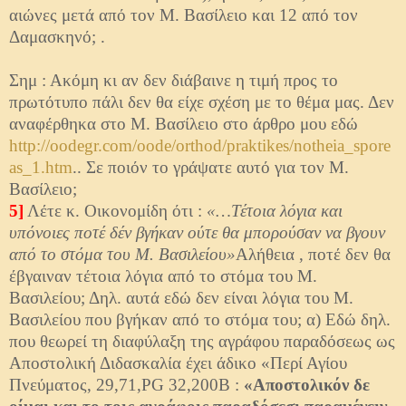
αιώνες μετά από τον Μ. Βασίλειο και 12 από τον
Δαμασκηνό; .
Σημ : Ακόμη κι αν δεν διάβαινε η τιμή προς το
πρωτότυπο πάλι δεν θα είχε σχέση με το θέμα μας. Δεν
αναφέρθηκα στο Μ. Βασίλειο στο άρθρο μου εδώ
http://oodegr.com/oode/orthod/praktikes/notheia_spore
as_1.htm
.. Σε ποιόν το γράψατε αυτό για τον Μ.
Βασίλειο;
5]
Λέτε κ. Οικονομίδη ότι :
«…Τέτοια λόγια και
υπόνοιες ποτέ δέν βγήκαν ούτε θα μπορούσαν να βγουν
από το στόμα του Μ. Βασιλείου»
Αλήθεια , ποτέ δεν θα
έβγαιναν τέτοια λόγια από το στόμα του Μ.
Βασιλείου; Δηλ. αυτά εδώ δεν είναι λόγια του Μ.
Βασιλείου που βγήκαν από το στόμα του; α) Εδώ δηλ.
που θεωρεί τη διαφύλαξη της αγράφου παραδόσεως ως
Αποστολική Διδασκαλία έχει άδικο «Περί Αγίου
Πνεύματος, 29,71,PG 32,200B :
«Αποστολικόν δε