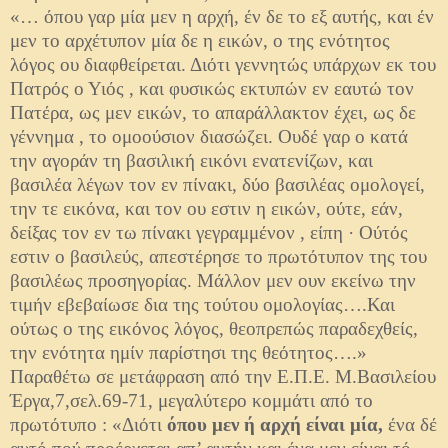
«… όπου γαρ μία μεν η αρχή, έν δε το εξ αυτής, και έν
μεν το αρχέτυπον μία δε η εικών, ο της ενότητος
λόγος ου διαφθείρεται. Διότι γεννητώς υπάρχων εκ του
Πατρός ο Υιός , και φυσικώς εκτυπών εν εαυτώ τον
Πατέρα, ως μεν εικών, το απαράλλακτον έχει, ως δε
γέννημα , το ομοούσιον διασώζει. Ουδέ γαρ ο κατά
την αγοράν τη βασιλική εικόνι ενατενίζων, και
βασιλέα λέγων τον εν πίνακι, δύο βασιλέας ομολογεί,
την τε εικόνα, και τον ου εστιν η εικών, ούτε, εάν,
δείξας τον εν τω πίνακι γεγραμμένον , είπη · Ούτός
εστιν ο βασιλεύς, απεστέρησε το πρωτότυπον της του
βασιλέως προσηγορίας. Μάλλον μεν ουν εκείνω την
τιμήν εβεβαίωσε δια της τούτου ομολογίας….Και
ούτως ο της εικόνος λόγος, θεοπρεπώς παραδεχθείς,
την ενότητα ημίν παρίστησι της θεότητος….»
Παραθέτω σε μετάφραση από την Ε.Π.Ε. Μ.Βασιλείου
Έργα,7,σελ.69-71, μεγαλύτερο κομμάτι από το
πρωτότυπο : «Διότι
όπου μεν ή αρχή είναι μία,
ένα δέ