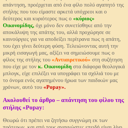
απάντηση, προέρχεται από ένα φίλο πολύ αγαπητό της
στήλης που του είμαστε αρκετά υπόχρεοι και ο
δεύτερος και κυριότερος πως ο
«κύριος»
Οικονομίδης,
όχι μόνο δεν συνετίσθηκε από την
αποκάλυψη της απάτης του, αλλά προχώρησε σε
καινούργιες για να αποδείξει περίτρανα πως η απάτη,
του έχει γίνει δεύτερη φύση. Τελειώνοντας αυτή την
μικρή εισαγωγή μας, αξίζει να σημειώσουμε πως ο
φίλος της στήλης του
«Αντιαιρετικού»
στη συζήτηση
που είχε με τον
κ. Οικονομίδη
στα διάφορα θεολογικά
μπλογκ, είχε επιλέξει να υπογράφει τα σχόλιά του με
το όνομα ενός αγαπημένου ήρωα των παιδικών μας
χρόνων, αυτό του
«Popay».
Ακολουθεί το άρθρο – απάντηση του φίλου της
στήλης «Popay:
Θεωρώ ότι πρέπει να ζητήσω συγγνώμη εκ των
πρότερων, και από τους αναγνώστες επειδή είναι λίγο