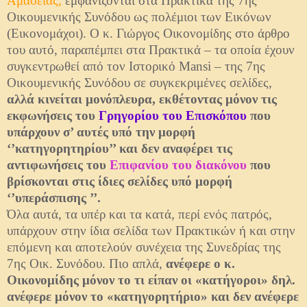
Αμασείας,
εμφανίζονται στα Πρακτικά της 7ης
Οικουμενικής Συνόδου ως πολέμιοι των Εικόνων
(Εικονομάχοι). Ο κ. Γιώργος Οικονομίδης στο άρθρο
του αυτό, παραπέμπει στα Πρακτικά – τα οποία έχουν
συγκεντρωθεί από τον Ιστορικό Mansi – της 7ης
Οικουμενικής Συνόδου σε συγκεκριμένες σελίδες,
αλλά κινείται μονόπλευρα, εκθέτοντας μόνον τις
εκφωνήσεις του
Γρηγορίου του Επισκόπου
που
υπάρχουν σ’ αυτές υπό την μορφή
‘’κατηγορητηρίου’’ και δεν αναφέρει τις
αντιφωνήσεις του
Επιφανίου του διακόνου
που
βρίσκονται στις ίδιες σελίδες υπό μορφή
‘’υπεράσπισης ’’.
Όλα αυτά, τα υπέρ και τα κατά, περί ενός πατρός,
υπάρχουν στην ίδια σελίδα των Πρακτικών ή και στην
επόμενη και αποτελούν συνέχεια της Συνεδρίας της
7ης Οικ. Συνόδου. Πιο απλά,
ανέφερε ο κ.
Οικονομίδης μόνον το τι είπαν οι «κατήγοροι» δηλ.
ανέφερε μόνον το «κατηγορητήριο» και δεν ανέφερε