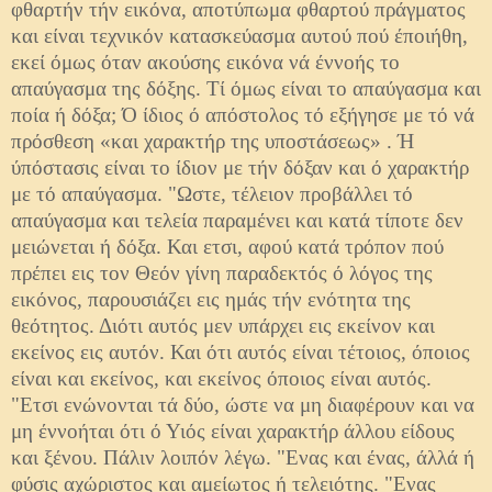
φθαρτήν τήν εικόνα, αποτύπωμα φθαρτού πράγματος
και είναι τεχνικόν κατασκεύασμα αυτού πού έποιήθη,
εκεί όμως όταν ακούσης εικόνα νά έννοής το
απαύγασμα της δόξης. Τί όμως είναι το απαύγασμα και
ποία ή δόξα; Ό ίδιος ό απόστο­λος τό εξήγησε με τό νά
πρόσθεση «και χαρακτήρ της υπο­στάσεως» . Ή
ύπόστασις είναι το ίδιον με τήν δόξαν και ό χαρακτήρ
με τό απαύγασμα. "Ωστε, τέλειον προβάλλει τό
απαύγασμα και τελεία παραμένει και κατά τίποτε δεν
μειώ­νεται ή δόξα. Και ετσι, αφού κατά τρόπον πού
πρέπει εις τον Θεόν γίνη παραδεκτός ό λόγος της
εικόνος, παρουσιάζει εις ημάς τήν ενότητα της
θεότητος. Διότι αυτός μεν υπάρχει εις εκείνον και
εκείνος εις αυτόν. Και ότι αυτός είναι τέτοιος, όποιος
είναι και εκείνος, και εκείνος όποιος είναι αυτός.
"Ετσι ενώνον­ται τά δύο, ώστε να μη διαφέρουν και να
μη έννοήται ότι ό Υιός είναι χαρακτήρ άλλου είδους
και ξένου. Πάλιν λοιπόν λέγω. "Ενας και ένας, άλλά ή
φύσις αχώριστος και αμείωτος ή τελειότης. "Ενας