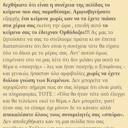
δεχθήκατε ότι είναι η συνέχεια της σελίδας το
κείμενο που σας παραθέσαμε. Αμφισβητήσατε
εξαρχής
ένα κείμενο χωρίς καν να το έχετε πιάσει
στα χέρια σας
εκείνη την ώρα , επειδή αυτό
το
κείμενο σας το έδειχναν Ορθόδοξοι!!!
Ας μας το
ζητούσατε να σας το στείλουμε πρώτα κι αν έπειτα
διαπιστώνατε ότι δεν είναι η συνέχεια τότε θα είχατε
όλο το δίκιο με το μέρος σας. Αντ’ αυτού όμως
επιμένατε στο να μας λέτε ότι δεν μιλάει για αυτό το
θέμα ο «ποιητής» - λες και ήταν ποιητής ο Επιφάνιος -
και γενικώς ήσασταν όλο αμφιβολίες
χωρίς να έχετε
διόλου γνώση των Κειμένων.
Δεν μπορείτε να
ισχυρίζεστε σήμερα πως αν σας λέγαμε ότι είναι μισές
οι πληροφορίες ΤΟΤΕ : «Όλα θα ήταν τότε υπό έλεγχο
και θα τελείωνε εκεί το θέμα.» Δεν μπορείτε, γιατί
όταν σας το είπαμε όχι μόνον δε το κάνατε αλλά
αποκαλέσατε όλους τους συνομιλητές σας «σπείρα».
Δεν αποδεχθήκατε καν τη μια σελίδα που σας