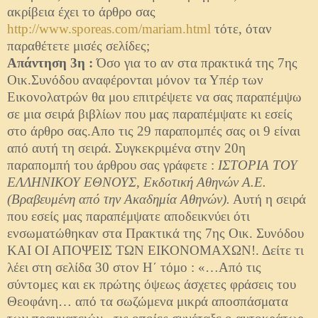
ακρίβεια έχει το άρθρο σας
http://www.sporeas.com/mariam.html
τότε, όταν
παραθέτετε μισές σελίδες;
Απάντηση 3η :
Όσο για το αν στα πρακτικά της 7ης
Οικ.Συνόδου αναφέρονται μόνον τα Υπέρ των
Εικονολατρών θα μου επιτρέψετε να σας παραπέμψω
σε μια σειρά βιβλίων που μας παραπέμψατε κι εσείς
στο άρθρο σας.Απο τις 29 παραπομπές σας οι 9 είναι
από αυτή τη σειρά. Συγκεκριμένα στην 20η
παραπομπή του άρθρου σας γράφετε :
ΙΣΤΟΡΙΑ ΤΟΥ
ΕΛΛΗΝΙΚΟΥ ΕΘΝΟΥΣ, Εκδοτική Αθηνών Α.Ε.
(Βραβευμένη από την Ακαδημία Αθηνών).
Αυτή η σειρά
που εσείς μας παραπέμψατε αποδεικνύει ότι
ενσωματώθηκαν στα Πρακτικά της 7ης Οικ. Συνόδου
ΚΑΙ ΟΙ ΑΠΟΨΕΙΣ ΤΩΝ ΕΙΚΟΝΟΜΑΧΩΝ!. Δείτε τι
λέει στη σελίδα 30 στον Η΄ τόμο : «…Από τις
σύντομες και εκ πρώτης όψεως άσχετες φράσεις του
Θεοφάνη… από τα σωζώμενα μικρά αποσπάσματα