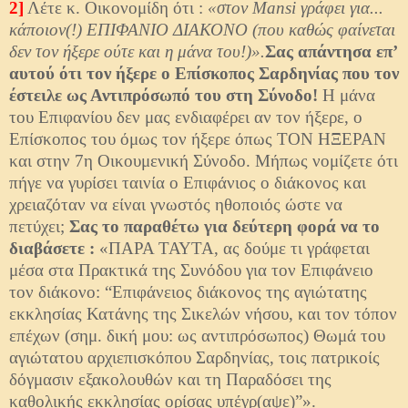
2]
Λέτε κ. Οικονομίδη ότι :
«στον Mansi γράφει για...
κάποιον(!) ΕΠΙΦΑΝΙΟ ΔΙΑΚΟΝΟ (που καθώς φαίνεται
δεν τον ήξερε ούτε και η μάνα του!)».
Σας απάντησα επ’
αυτού ότι τον ήξερε ο Επίσκοπος Σαρδηνίας που τον
έστειλε ως Αντιπρόσωπό του στη Σύνοδο!
Η μάνα
του Επιφανίου δεν μας ενδιαφέρει αν τον ήξερε, ο
Επίσκοπος του όμως τον ήξερε όπως ΤΟΝ ΗΞΕΡΑΝ
και στην 7η Οικουμενική Σύνοδο. Μήπως νομίζετε ότι
πήγε να γυρίσει ταινία ο Επιφάνιος ο διάκονος και
χρειαζόταν να είναι γνωστός ηθοποιός ώστε να
πετύχει;
Σας το παραθέτω για δεύτερη φορά να το
διαβάσετε :
«ΠΑΡΑ ΤΑΥΤΑ, ας δούμε τι γράφεται
μέσα στα Πρακτικά της Συνόδου για τον Επιφάνειο
τον διάκονο: “Επιφάνειος διάκονος της αγιώτατης
εκκλησίας Κατάνης της Σικελών νήσου, και τον τόπον
επέχων (σημ. δική μου: ως αντιπρόσωπος) Θωμά του
αγιώτατου αρχιεπισκόπου Σαρδηνίας, τοις πατρικοίς
δόγμασιν εξακολουθών και τη Παραδόσει της
καθολικής εκκλησίας ορίσας υπέγρ(αψε)”».