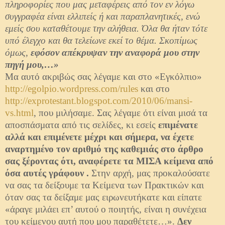
πληροφορίες που μας μεταφέρεις από τον εν λόγω
συγγραφέα είναι ελλιπείς ή και παραπλανητικές, ενώ
εμείς σου καταθέτουμε την αλήθεια. Όλα θα ήταν τότε
υπό έλεγχο και θα τελείωνε εκεί το θέμα. Σκοπίμως
όμως,
εφόσον απέκρυψαν την αναφορά μου στην
πηγή μου,…»
Μα αυτό ακριβώς σας λέγαμε και στο «Εγκόλπιο»
http://egolpio.wordpress.com/rules
και στο
http://exprotestant.blogspot.com/2010/06/mansi-
vs.html
, που μιλήσαμε. Σας λέγαμε ότι είναι μισά τα
αποσπάσματα από τις σελίδες, κι εσείς
επιμένατε
αλλά και επιμένετε μέχρι και σήμερα, να έχετε
αναρτημένο τον αριθμό της καθεμιάς στο άρθρο
σας ξέροντας ότι, αναφέρετε τα ΜΙΣΑ κείμενα από
όσα αυτές γράφουν .
Στην αρχή, μας προκαλούσατε
να σας τα δείξουμε τα Κείμενα των Πρακτικών και
όταν σας τα δείξαμε μας ειρωνευτήκατε και είπατε
«άραγε μιλάει επ’ αυτού ο ποιητής, είναι η συνέχεια
του κείμενου αυτή που μου παραθέτετε…».
Δεν