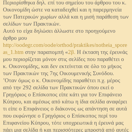
Περιορίσθηκα δηλ. επί του σημείου του άρθρου του κ.
Οικονομίδη ώστε να καταδειχθεί και η παρερμηνεία
των Πατερικών χωρίων αλλά και η μισή παράθεση των
σελίδων των Πρακτικών.
Αυτό το είχα δηλώσει άλλωστε στο προηγούμενο
άρθρο μου
http://oodegr.com/oode/orthod/praktikes/notheia_spore
as_1.htm
στην παραπομπή «
2β.
Η έκταση της έρευνάς
μου περιορίζεται μόνον στις σελίδες που παραθέτει ο
κ. Οικονομίδης, και δεν εκτείνεται σε όλο το μήκος
των Πρακτικών της 7ης Οικουμενικής Συνόδου.
’Οταν όμως ο κ. Οικονομίδης παραθέτει π.χ. μέρος
από την 292 σελίδα των Πρακτικών όπου εκεί ο
Γρηγόριος ο Επίσκοπος είπε κάτι για τον Επιφάνειο
Κύπρου, και αμέσως από κάτω η ίδια σελίδα αναφέρει
τι είπε ο Επιφάνειος ο διάκονος ως απάντηση σε αυτά
που εκφώνησε ο Γρηγόριος ο Επίσκοπος περί του
Επιφανείου Κύπρου, τότε υποχρεωτικά η έρευνά μας
πάει μια σελίδα ή και περισσότερες μπροστά από αυτές