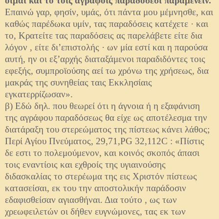
οίμαι και το τοις αγράφοις παραδόσεσι παραμένειν.
Επαινώ γαρ, φησίν, υμάς, ότι πάντα μου μέμνησθε, και
καθώς παρέδωκα υμίν, τας παραδόσεις κατέχετε · και
το, Κρατείτε τας παραδόσεις ας παρελάβετε είτε δια
λόγον , είτε δι’επιστολής · ων μία εστί και η παρούσα
αυτή, ην οι εξ’αρχής διαταξάμενοι παραδιδόντες τοις
εφεξής, συμπροϊούσης αεί τω χρόνω της χρήσεως, δια
μακράς της συνηθείας ταις Εκκλησίαις
εγκατερρίζωσαν».
β) Εδώ δηλ. που θεωρεί ότι η άγνοια ή η εξαφάνιση
της αγράφου παραδόσεως θα είχε ως αποτέλεσμα την
διατάραξη του στερεώματος της πίστεως κάνει λάθος;
Περί Αγίου Πνεύματος, 29,71,PG
32,112C
: «Πίστις
δε εστι το πολεμούμενον, και κοινός σκοπός άπασι
τοις εναντίοις και εχθροίς της υγιαινούσης
διδασκαλίας το στερέωμα της εις Χριστόν πίστεως
κατασείσαι, εκ του την αποστολικήν παράδοσιν
εδαφισθείσαν αγιασθήναι. Δια τούτο , ως των
χρεωφειλετών οι δήθεν ευγνώμονες, τας εκ των