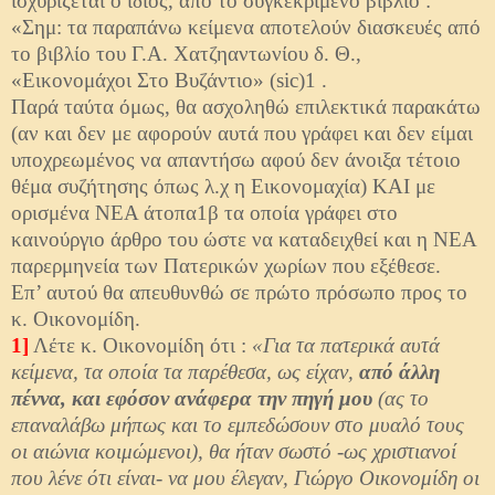
ισχυρίζεται ο ίδιος, από το συγκεκριμένο βιβλίο :
«Σημ: τα παραπάνω κείμενα αποτελούν διασκευές από
το βιβλίο του Γ.Α. Χατζηαντωνίου δ. Θ.,
«Εικονομάχοι Στο Βυζάντιο» (sic)1 .
Παρά ταύτα όμως, θα ασχοληθώ επιλεκτικά παρακάτω
(αν και δεν με αφορούν αυτά που γράφει και δεν είμαι
υποχρεωμένος να απαντήσω αφού δεν άνοιξα τέτοιο
θέμα συζήτησης όπως λ.χ η Εικονομαχία) ΚΑΙ με
ορισμένα ΝΕΑ άτοπα1β τα οποία γράφει στο
καινούργιο άρθρο του ώστε να καταδειχθεί και η ΝΕΑ
παρερμηνεία των Πατερικών χωρίων που εξέθεσε.
Επ’ αυτού θα απευθυνθώ σε πρώτο πρόσωπο προς το
κ. Οικονομίδη.
1]
Λέτε κ. Οικονομίδη ότι :
«Για τα πατερικά αυτά
κείμενα, τα οποία τα παρέθεσα, ως είχαν,
από άλλη
πέννα, και εφόσον ανάφερα την πηγή μου
(ας το
επαναλάβω μήπως και το εμπεδώσουν στο μυαλό τους
οι αιώνια κοιμώμενοι), θα ήταν σωστό -ως χριστιανοί
που λένε ότι είναι- να μου έλεγαν, Γιώργο Οικονομίδη οι