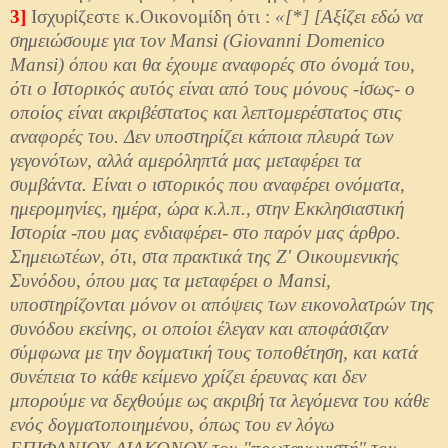
3]
Ισχυρίζεστε κ.Οικονομίδη ότι :
«[*] [Αξίζει εδώ να
σημειώσουμε για τον Mansi (Giovanni Domenico
Mansi) όπου και θα έχουμε αναφορές στο όνομά του,
ότι ο Ιστορικός αυτός είναι από τους μόνους -ίσως- ο
οποίος είναι ακριβέστατος και λεπτομερέστατος στις
αναφορές του. Δεν υποστηρίζει κάποια πλευρά των
γεγονότων, αλλά αμερόληπτά μας μεταφέρει τα
συμβάντα. Είναι ο ιστορικός που αναφέρει ονόματα,
ημερομηνίες, ημέρα, ώρα κ.λ.π., στην Εκκλησιαστική
Ιστορία -που μας ενδιαφέρει- στο παρόν μας άρθρο.
Σημειωτέων, ότι, στα πρακτικά της Ζ' Οικουμενικής
Συνόδου, όπου μας τα μεταφέρει ο Mansi,
υποστηρίζονται μόνον οι απόψεις των εικονολατρών της
συνόδου εκείνης, οι οποίοι έλεγαν και αποφάσιζαν
σύμφωνα με την δογματική τους τοποθέτηση, και κατά
συνέπεια το κάθε κείμενο χρίζει έρευνας και δεν
μπορούμε να δεχθούμε ως ακριβή τα λεγόμενα του κάθε
ενός δογματοποιημένου, όπως του εν λόγω