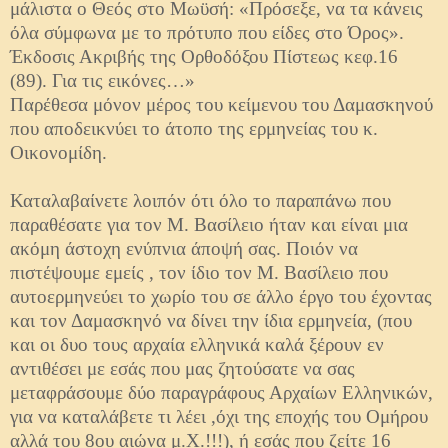
μάλιστα ο Θεός στο Μωϋσή: «Πρόσεξε, να τα κάνεις
όλα σύμφωνα με το πρότυπο που είδες στο Όρος».
Έκδοσις Ακριβής της Ορθοδόξου Πίστεως κεφ.16
(89). Για τις εικόνες…»
Παρέθεσα μόνον μέρος του κείμενου του Δαμασκηνού
που αποδεικνύει το άτοπο της ερμηνείας του κ.
Οικονομίδη.
Καταλαβαίνετε λοιπόν ότι όλο το παραπάνω που
παραθέσατε για τον Μ. Βασίλειο ήταν και είναι μια
ακόμη άστοχη ενύπνια άποψή σας. Ποιόν να
πιστέψουμε εμείς , τον ίδιο τον Μ. Βασίλειο που
αυτοερμηνεύει το χωρίο του σε άλλο έργο του έχοντας
και τον Δαμασκηνό να δίνει την ίδια ερμηνεία, (που
και οι δυο τους αρχαία ελληνικά καλά ξέρουν εν
αντιθέσει με εσάς που μας ζητούσατε να σας
μεταφράσουμε δύο παραγράφους Αρχαίων Ελληνικών,
για να καταλάβετε τι λέει ,όχι της εποχής του Ομήρου
αλλά του 8ου αιώνα μ.Χ.!!!), ή εσάς που ζείτε 16