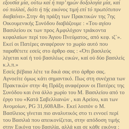
εξουσία μία, ούτω καί ή παρ’ ημών δοξολογία μία, καί
ού πολλαί, διότι ή τής εικόνος τιμή επί τό πρωτότυπον
διαβαίνει».
Στην 4η πράξη των Πρακτικών της 7ης
Οικουμενικής Συνόδου διαβάζουμε : «Του αγίου
Βασιλείου εκ των προς Αμφιλόχιον τριάκοντα
κεφαλαίων περί του Άγιου Πνεύματος, από κεφ. ιζ΄».
Εκεί οι Πατέρες αναφέρουν το χωρίο αυτό που
παραθέτετε εσείς στο άρθρο σας : «Ότι βασιλεύς
λέγεται καί ή τού βασιλέως εικών, καί ού δύο βασιλείς
κ.λ.π.»
Εσείς βέβαια λέτε τα δικά σας στο άρθρο σας.
Αγνοείτε όμως κάτι σημαντικό. Πως στη συνέχεια των
Πρακτικών στην 4η Πράξη αναφέρουν οι Πατέρες της
Συνόδου και ένα άλλο χωρίο του Μ. Βασιλείου από το
έργο του «Κατά Σαβελλιανών , και Αρείου, και των
Ανομοίων, PG 31,608AB». Εκεί λοιπόν ο Μ.
Βασίλειος γίνεται πιο αναλυτικός στο τι εννοεί περί
του Βασιλιά που απεικονίζεται, στην απόδοση τιμής
στην Εικόνα του βασιλία, αλλά και σε κάθε εικόνα :