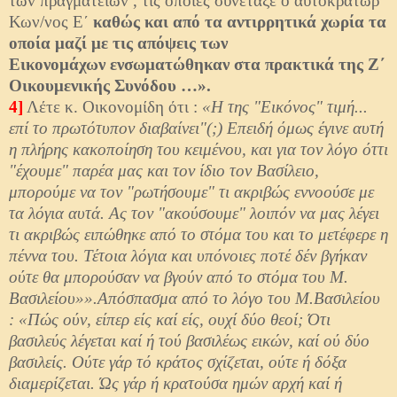
των πραγματειών , τις οποίες συνέταξε ο αυτοκράτωρ
Κων/νος Ε΄
καθώς και από τα αντιρρητικά χωρία τα
οποία μαζί με τις απόψεις των
Εικονομάχων ενσωματώθηκαν στα πρακτικά της Ζ΄
Οικουμενικής Συνόδου …».
4]
Λέτε κ. Οικονομίδη ότι :
«Η της "Εικόνος" τιμή...
επί το πρωτότυπον διαβαίνει"(;) Επειδή όμως έγινε αυτή
η πλήρης κακοποίηση του κειμένου, και για τον λόγο όττι
"έχουμε" παρέα μας και τον ίδιο τον Βασίλειο,
μπορούμε να τον "ρωτήσουμε" τι ακριβώς εννοούσε με
τα λόγια αυτά. Ας τον "ακούσουμε" λοιπόν να μας λέγει
τι ακριβώς ειπώθηκε από το στόμα του και το μετέφερε η
πέννα του. Τέτοια λόγια και υπόνοιες ποτέ δέν βγήκαν
ούτε θα μπορούσαν να βγούν από το στόμα του Μ.
Βασιλείου»».Απόσπασμα από το λόγο του Μ.Βασιλείου
: «Πώς ούν, είπερ είς καί είς, ουχί δύο θεοί; Ότι
βασιλεύς λέγεται καί ή τού βασιλέως εικών, καί ού δύο
βασιλείς. Ούτε γάρ τό κράτος σχίζεται, ούτε ή δόξα
διαμερίζεται. Ώς γάρ ή κρατούσα ημών αρχή καί ή