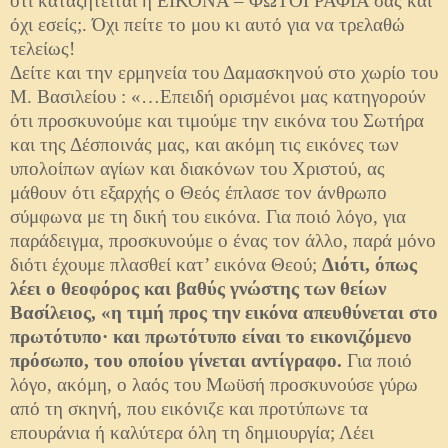
ότι καταζητείται η ΕΙΚΟΝΑ – ΦΩΤΟΓΡΑΦΙΑ σας και
όχι εσείς;. Όχι πείτε το μου κι αυτό για να τρελαθώ
τελείως!
Δείτε και την ερμηνεία του Δαμασκηνού στο χωρίο του
Μ. Βασιλείου : «…Επειδή ορισμένοι μας κατηγορούν
ότι προσκυνούμε και τιμούμε την εικόνα του Σωτήρα
και της Δέσποινάς μας, και ακόμη τις εικόνες των
υπολοίπων αγίων και διακόνων του Χριστού, ας
μάθουν ότι εξαρχής ο Θεός έπλασε τον άνθρωπο
σύμφωνα με τη δική του εικόνα. Για ποιό λόγο, για
παράδειγμα, προσκυνούμε ο ένας τον άλλο, παρά μόνο
διότι έχουμε πλασθεί κατ’ εικόνα Θεού;
Διότι, όπως
λέει ο θεοφόρος και βαθύς γνώστης των θείων
Βασίλειος, «η τιμή προς την εικόνα απευθύνεται στο
πρωτότυπο· και πρωτότυπο είναι το εικονιζόμενο
πρόσωπο, του οποίου γίνεται αντίγραφο.
Για ποιό
λόγο, ακόμη, ο λαός του Μωϋσή προσκυνούσε γύρω
από τη σκηνή, που εικόνιζε και προτύπωνε τα
επουράνια ή καλύτερα όλη τη δημιουργία; Λέει