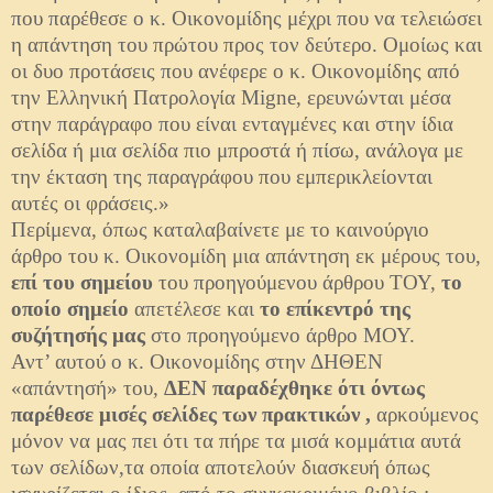
που παρέθεσε ο κ. Οικονομίδης μέχρι που να τελειώσει
η απάντηση του πρώτου προς τον δεύτερο. Ομοίως και
οι δυο προτάσεις που ανέφερε ο κ. Οικονομίδης από
την Ελληνική Πατρολογία Migne, ερευνώνται μέσα
στην παράγραφο που είναι ενταγμένες και στην ίδια
σελίδα ή μια σελίδα πιο μπροστά ή πίσω, ανάλογα με
την έκταση της παραγράφου που εμπερικλείονται
αυτές οι φράσεις.»
Περίμενα, όπως καταλαβαίνετε με το καινούργιο
άρθρο του κ. Οικονομίδη μια απάντηση εκ μέρους του,
επί του σημείου
του προηγούμενου άρθρου ΤΟΥ,
το
οποίο σημείο
απετέλεσε και
το επίκεντρό της
συζήτησής μας
στο προηγούμενο άρθρο ΜΟΥ.
Αντ’ αυτού ο κ. Οικονομίδης στην ΔΗΘΕΝ
«απάντησή» του,
ΔΕΝ παραδέχθηκε ότι όντως
παρέθεσε μισές σελίδες των πρακτικών ,
αρκούμενος
μόνον να μας πει ότι τα πήρε τα μισά κομμάτια αυτά
των σελίδων,τα οποία αποτελούν διασκευή όπως